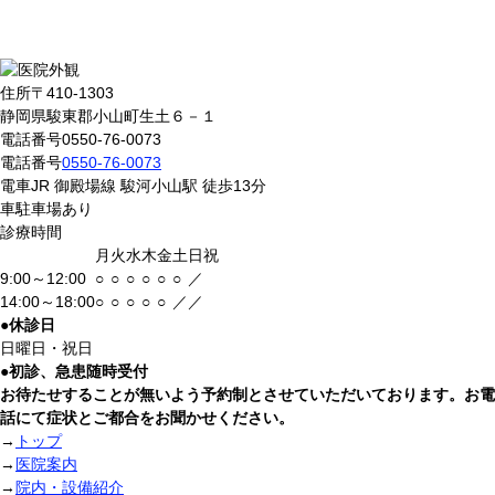
住所
〒410-1303
静岡県駿東郡小山町生土６－１
電話番号
0550-76-0073
電話番号
0550-76-0073
電車
JR 御殿場線 駿河小山駅 徒歩13分
車
駐車場あり
診療時間
月
火
水
木
金
土
日祝
9:00～12:00
○
○
○
○
○
○
／
14:00～18:00
○
○
○
○
○
／
／
●
休診日
日曜日・祝日
●
初診、急患随時受付
お待たせすることが無いよう予約制とさせていただいております。お電
話にて症状とご都合をお聞かせください。
→
トップ
→
医院案内
→
院内・設備紹介