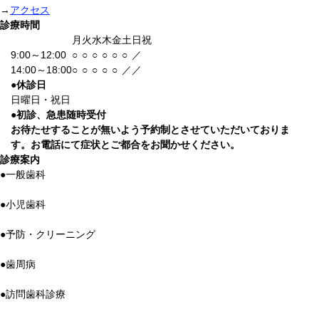
→
アクセス
診療時間
月
火
水
木
金
土
日祝
9:00～12:00
○
○
○
○
○
○
／
14:00～18:00
○
○
○
○
○
／
／
●
休診日
日曜日・祝日
●
初診、急患随時受付
お待たせすることが無いよう予約制とさせていただいておりま
す。お電話にて症状とご都合をお聞かせください。
診療案内
●
一般歯科
●
小児歯科
●
予防・クリーニング
●
歯周病
●
訪問歯科診療